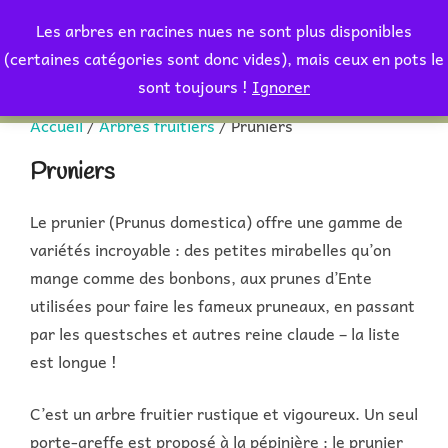
Aller
Les arbres en racines nues ne sont plus disponibles
au
Rechercher :
(certaines catégories sont donc vides), mais ceux en pots le
PERMUT
contenu
sont toujours !
Ignorer
Accueil
/
Arbres fruitiers
/ Pruniers
Pruniers
Le prunier (Prunus domestica) offre une gamme de
variétés incroyable : des petites mirabelles qu’on
mange comme des bonbons, aux prunes d’Ente
utilisées pour faire les fameux pruneaux, en passant
par les questsches et autres reine claude – la liste
est longue !
C’est un arbre fruitier rustique et vigoureux. Un seul
porte-greffe est proposé à la pépinière : le prunier