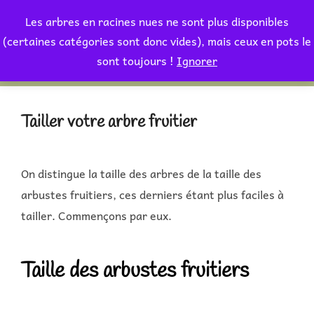
Aller
Les arbres en racines nues ne sont plus disponibles
au
Rechercher :
(certaines catégories sont donc vides), mais ceux en pots le
PERMUT
contenu
sont toujours !
Ignorer
Tailler votre arbre fruitier
On distingue la taille des arbres de la taille des
arbustes fruitiers, ces derniers étant plus faciles à
tailler. Commençons par eux.
Taille des arbustes fruitiers