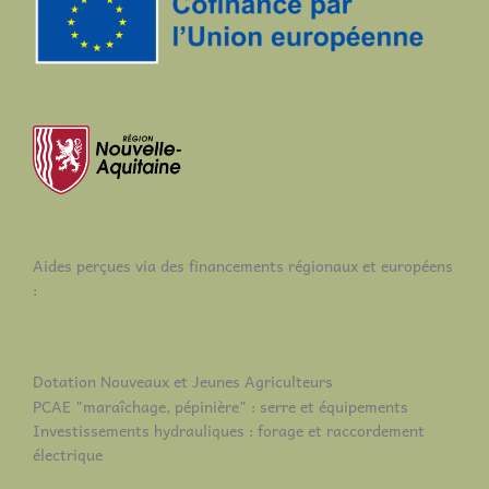
produit
Aides perçues via des financements régionaux et européens
:
Dotation Nouveaux et Jeunes Agriculteurs
PCAE "maraîchage, pépinière" : serre et équipements
Investissements hydrauliques : forage et raccordement
électrique