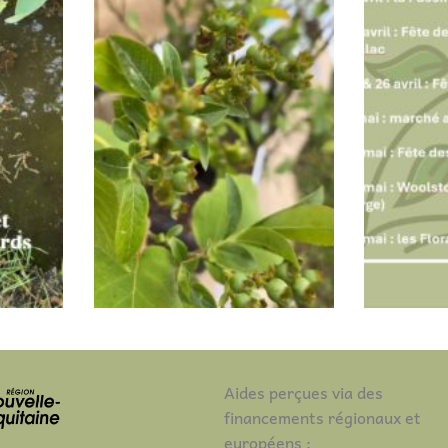
Aides perçues via des
financements régionaux et
européens :