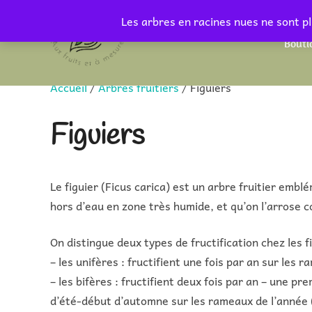
Aller
Les arbres en racines nues ne sont pl
au
Bouti
contenu
Accueil
/
Arbres fruitiers
/ Figuiers
Figuiers
Le figuier (Ficus carica) est un arbre fruitier emb
hors d’eau en zone très humide, et qu’on l’arrose c
On distingue deux types de fructification chez les fi
– les unifères : fructifient une fois par an sur les r
– les bifères : fructifient deux fois par an – une p
d’été-début d’automne sur les rameaux de l’année 