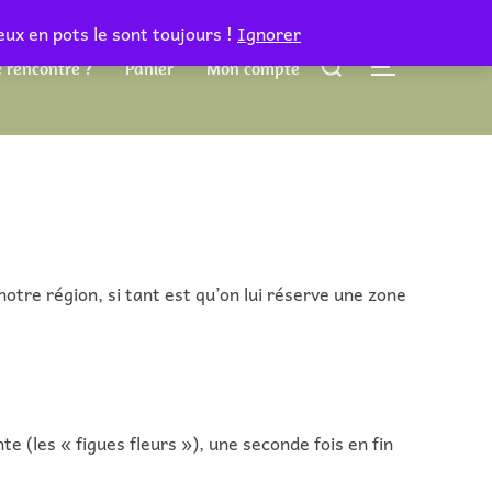
eux en pots le sont toujours !
Ignorer
Rechercher :
 rencontre ?
Panier
Mon compte
PERMUTER 
otre région, si tant est qu’on lui réserve une zone
te (les « figues fleurs »), une seconde fois en fin