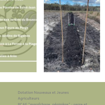
Dotation Nouveaux et Jeunes
Agriculteurs
PCAE "maraîchage, pépinière" : serre et