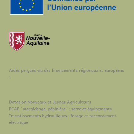
Aides perçues via des financements régionaux et européens
:
Dotation Nouveaux et Jeunes Agriculteurs
PCAE "maraîchage, pépinière" : serre et équipements
Investissements hydrauliques : forage et raccordement
électrique