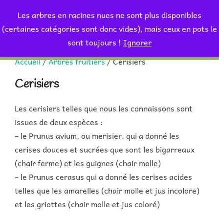
Aller
Les arbres en racines nues ne sont plus disponibles
au
Rechercher :
(certaines catégories sont donc vides), mais ceux en pots le
PERMUT
contenu
sont toujours !
Ignorer
Accueil
/
Arbres fruitiers
/ Cerisiers
Cerisiers
Les cerisiers telles que nous les connaissons sont
issues de deux espèces :
– le Prunus avium, ou merisier, qui a donné les
cerises douces et sucrées que sont les bigarreaux
(chair ferme) et les guignes (chair molle)
– le Prunus cerasus qui a donné les cerises acides
telles que les amarelles (chair molle et jus incolore)
et les griottes (chair molle et jus coloré)