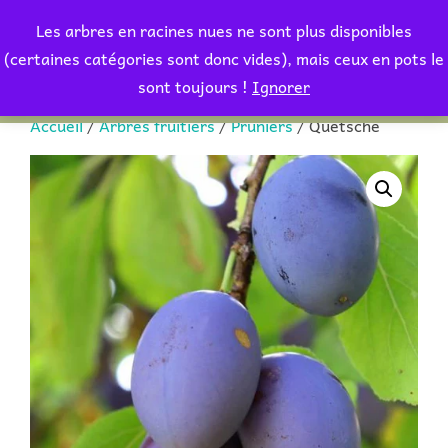
Aller
Les arbres en racines nues ne sont plus disponibles
au
Rechercher :
(certaines catégories sont donc vides), mais ceux en pots le
PERMUT
contenu
sont toujours !
Ignorer
Accueil
/
Arbres fruitiers
/
Pruniers
/ Quetsche