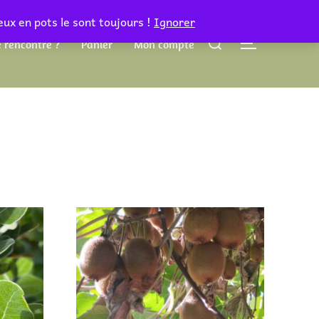
eux en pots le sont toujours !
Ignorer
Rechercher :
 rencontre ?
Panier
Mon compte
PERMUTER 