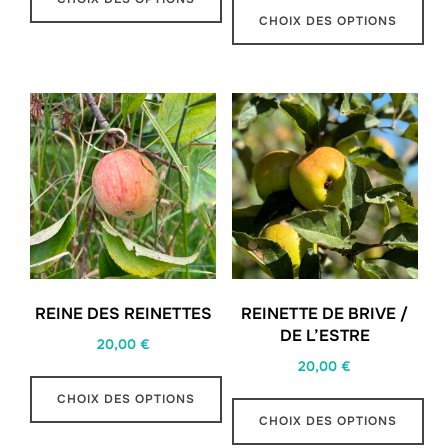
CHOIX DES OPTIONS
Ce
Ce
produit
produit
a
a
plusieurs
plusieurs
variations.
variations.
Les
Les
options
options
peuvent
peuvent
être
être
choisies
choisies
sur
REINE DES REINETTES
REINETTE DE BRIVE /
sur
DE L’ESTRE
la
20,00
€
la
20,00
€
page
page
du
CHOIX DES OPTIONS
du
CHOIX DES OPTIONS
produit
Ce