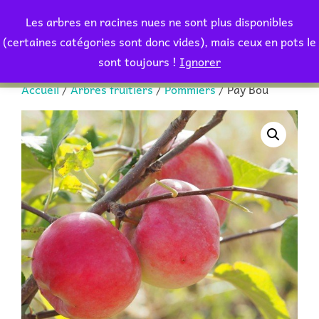
Aller
Les arbres en racines nues ne sont plus disponibles
au
Rechercher :
(certaines catégories sont donc vides), mais ceux en pots le
PERMUT
contenu
sont toujours !
Ignorer
Accueil
/
Arbres fruitiers
/
Pommiers
/ Pay Bou