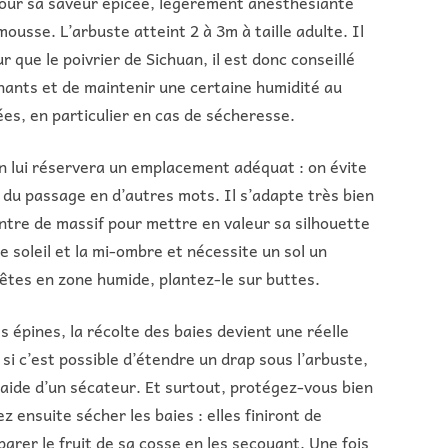
 pour sa saveur épicée, légèrement anesthésiante
usse. L’arbuste atteint 2 à 3m à taille adulte. Il
ur que le poivrier de Sichuan, il est donc conseillé
inants et de maintenir une certaine humidité au
es, en particulier en cas de sécheresse.
n lui réservera un emplacement adéquat : on évite
u du passage en d’autres mots. Il s’adapte très bien
ntre de massif pour mettre en valeur sa silhouette
e soleil et la mi-ombre et nécessite un sol un
 êtes en zone humide, plantez-le sur buttes.
s épines, la récolte des baies devient une réelle
 si c’est possible d’étendre un drap sous l’arbuste,
l’aide d’un sécateur. Et surtout, protégez-vous bien
ez ensuite sécher les baies : elles finiront de
parer le fruit de sa cosse en les secouant. Une fois