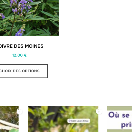
OIVRE DES MOINES
12,00
€
Ce
CHOIX DES OPTIONS
produit
a
plusieurs
variations.
Les
options
peuvent
être