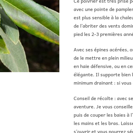
Ce poivrier est très prisé
avec une pointe de pamplemo
est plus sensible à la chale
de l’abriter des vents dom
pied les 2-3 premières anné
Avec ses épines acérées, o
de le mettre en plein milie
en haie défensive, ou en ce
élégante. Il supporte bien l
minimum drainant : si vous
Conseil de récolte : avec se
aventure. Je vous conseille
puis de couper les baies à 
les mains et les bras. Laiss
s’ouvrir et vous pourrez sé