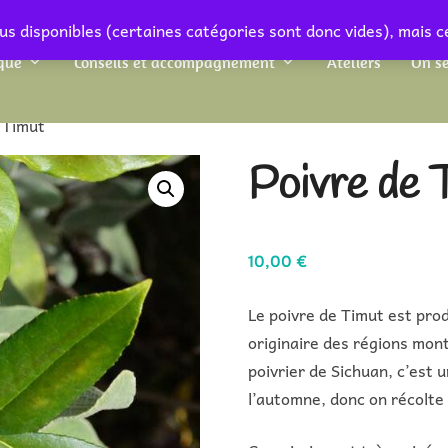
us disponibles (certaines catégories sont donc vides), mais c
que
Conseils et accompagnement
Ateliers
On se
 Timut
Poivre de 
10,00
€
Le poivre de Timut est pro
originaire des régions mon
poivrier de Sichuan, c’est 
l’automne, donc on récolte 