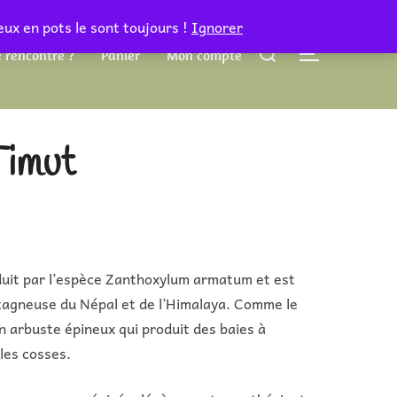
eux en pots le sont toujours !
Ignorer
Rechercher :
 rencontre ?
Panier
Mon compte
PERMUTER 
Timut
duit par l’espèce Zanthoxylum armatum et est
tagneuse du Népal et de l’Himalaya. Comme le
un arbuste épineux qui produit des baies à
les cosses.