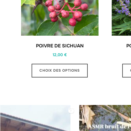
POIVRE DE SICHUAN
P
12,00
€
Ce
CHOIX DES OPTIONS
produit
a
plusieurs
variations.
Les
options
peuvent
être