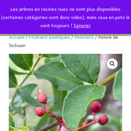
Aller
Les arbres en racines nues ne sont plus disponibles
au
Rechercher :
(certaines catégories sont donc vides), mais ceux en pots le
PERMUT
contenu
sont toujours !
Ignorer
Accueil
/
Fruitiers exotiques
/
Poivriers
/ Poivre de
Sichuan