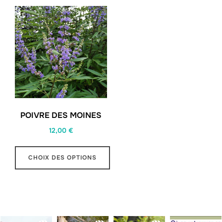
POIVRE DES MOINES
12,00
€
CHOIX DES OPTIONS
Ce
produit
a
plusieurs