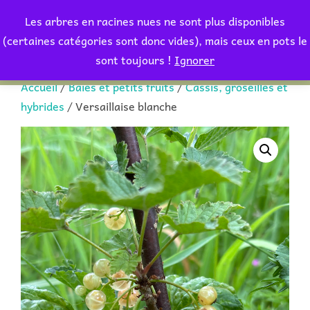
Aller
Les arbres en racines nues ne sont plus disponibles
au
Rechercher :
(certaines catégories sont donc vides), mais ceux en pots le
PERMUT
contenu
sont toujours !
Ignorer
Accueil
/
Baies et petits fruits
/
Cassis, groseilles et
hybrides
/ Versaillaise blanche