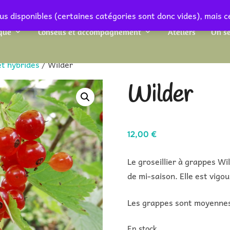
us disponibles (certaines catégories sont donc vides), mais c
que
Conseils et accompagnement
Ateliers
On se
et hybrides
/ Wilder
Wilder
12,00
€
Le groseillier à grappes Wi
de mi-saison. Elle est vigo
Les grappes sont moyennes à
En stock