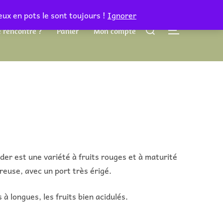
eux en pots le sont toujours !
Ignorer
Rechercher :
 rencontre ?
Panier
Mon compte
PERMUTER 
lder est une variété à fruits rouges et à maturité
ureuse, avec un port très érigé.
 longues, les fruits bien acidulés.