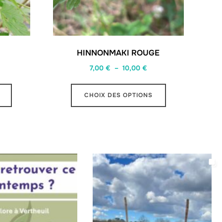
HINNONMAKI ROUGE
Plage
7,00
€
–
10,00
€
de
Ce
prix :
CHOIX DES OPTIONS
produit
7,00 €
a
à
plusieurs
10,00 €
variations.
Les
options
peuvent
être
choisies