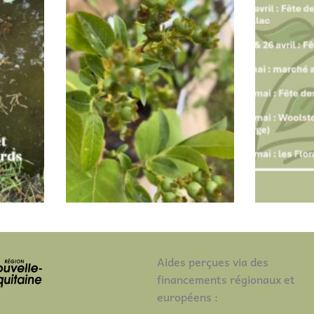
Aides perçues via des
financements régionaux et
européens :