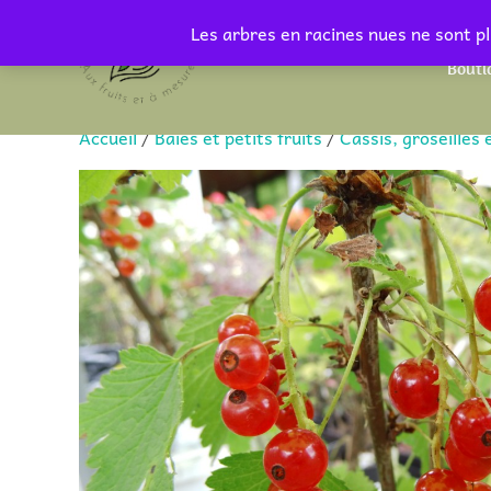
Aller
Les arbres en racines nues ne sont pl
au
Bouti
contenu
Accueil
/
Baies et petits fruits
/
Cassis, groseilles 