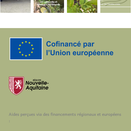
être
choisies
sur
la
page
du
produit
Aides perçues via des financements régionaux et européens
: