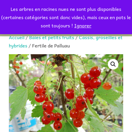
Aller
Les arbres en racines nues ne sont plus disponibles
au
Rechercher :
(certaines catégories sont donc vides), mais ceux en pots le
PERMUT
contenu
sont toujours !
Ignorer
Accueil
/
Baies et petits fruits
/
Cassis, groseilles et
hybrides
/ Fertile de Palluau