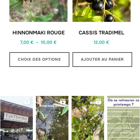
HINNONMAKI ROUGE
CASSIS TRADIMEL
Plage
7,00
€
–
10,00
€
12,00
€
de
prix :
CHOIX DES OPTIONS
AJOUTER AU PANIER
7,00 €
Ce
à
produit
10,00 €
a
plusieurs
variations.
Les
options
peuvent