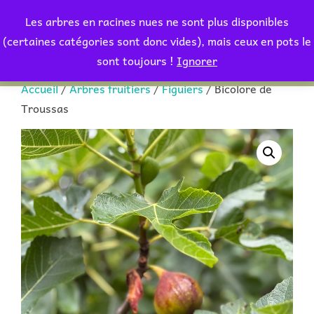
Aller
Les arbres en racines nues ne sont plus disponibles
au
Rechercher :
(certaines catégories sont donc vides), mais ceux en pots le
PERMUT
contenu
sont toujours !
Ignorer
Accueil
/
Arbres fruitiers
/
Figuiers
/ Bicolore de
Troussas