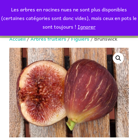
Aller
Les arbres en racines nues ne sont plus disponibles
au
Rechercher :
(certaines catégories sont donc vides), mais ceux en pots le
PERMUT
contenu
sont toujours !
Ignorer
Accueil
/
Arbres fruitiers
/
Figuiers
/ Brunswick