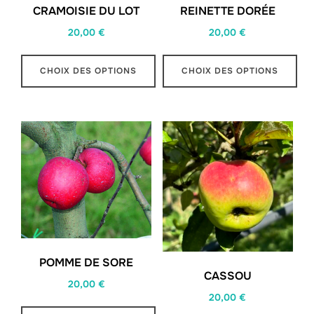
CRAMOISIE DU LOT
REINETTE DORÉE
20,00
€
20,00
€
CHOIX DES OPTIONS
CHOIX DES OPTIONS
Ce
Ce
produit
produit
a
a
plusieurs
plusieurs
variations.
variations.
Les
Les
options
options
peuvent
peuvent
être
être
POMME DE SORE
choisies
choisies
CASSOU
20,00
€
sur
sur
20,00
€
la
la