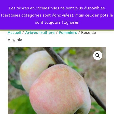
Aller
Les arbres en racines nues ne sont plus disponibles
au
Rechercher :
(certaines catégories sont donc vides), mais ceux en pots le
PERMUT
contenu
sont toujours !
Ignorer
Accueil
/
Arbres fruitiers
/
Pommiers
/ Rose de
Virginie