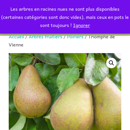
Aller
Les arbres en racines nues ne sont plus disponibles
au
Rechercher :
(certaines catégories sont donc vides), mais ceux en pots le
PERMUT
contenu
sont toujours !
Ignorer
Accueil
/
Arbres fruitiers
/
Poiriers
/ Triomphe de
Vienne