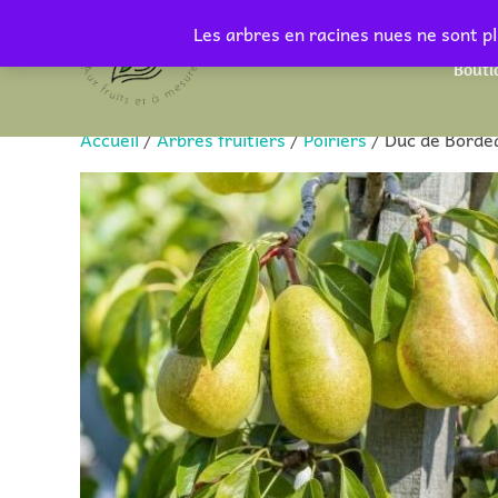
Aller
Les arbres en racines nues ne sont pl
au
Bouti
contenu
Accueil
/
Arbres fruitiers
/
Poiriers
/ Duc de Borde