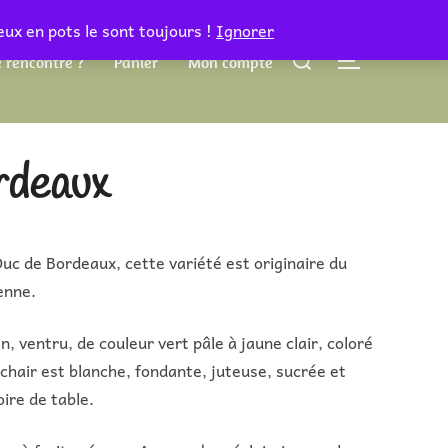
eux en pots le sont toujours !
Ignorer
Rechercher :
 rencontre ?
Panier
Mon compte
PERMUTER 
rdeaux
c de Bordeaux, cette variété est originaire du
enne.
n, ventru, de couleur vert pâle à jaune clair, coloré
a chair est blanche, fondante, juteuse, sucrée et
ire de table.