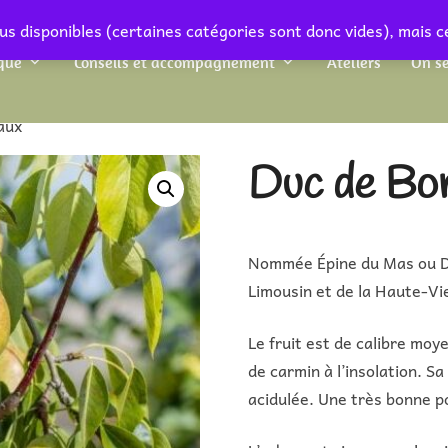
us disponibles (certaines catégories sont donc vides), mais c
que
Conseils et accompagnement
Ateliers
On se
aux
Duc de Bo
Nommée Épine du Mas ou Du
Limousin et de la Haute-Vi
Le fruit est de calibre moye
de carmin à l’insolation. S
acidulée. Une très bonne po