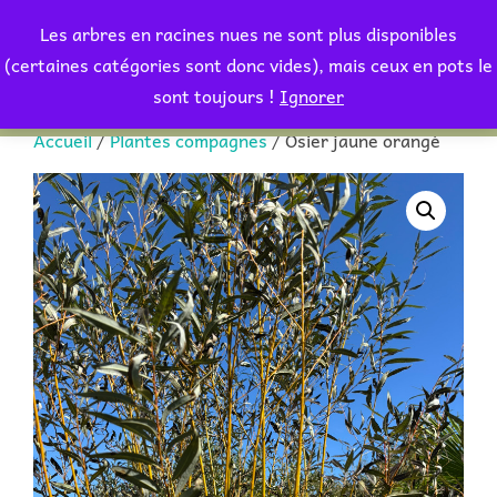
Aller
Les arbres en racines nues ne sont plus disponibles
au
Rechercher :
(certaines catégories sont donc vides), mais ceux en pots le
PERMUT
contenu
sont toujours !
Ignorer
Accueil
/
Plantes compagnes
/ Osier jaune orangé