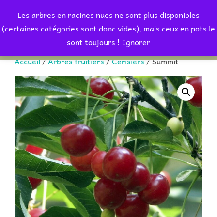
Aller
Les arbres en racines nues ne sont plus disponibles
au
Rechercher :
(certaines catégories sont donc vides), mais ceux en pots le
PERMUT
contenu
sont toujours !
Ignorer
Accueil
/
Arbres fruitiers
/
Cerisiers
/ Summit