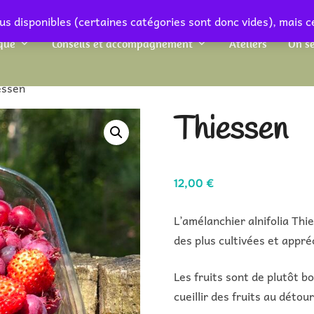
us disponibles (certaines catégories sont donc vides), mais c
que
Conseils et accompagnement
Ateliers
On se
essen
Thiessen
12,00
€
L’amélanchier alnifolia Thi
des plus cultivées et appré
Les fruits sont de plutôt b
cueillir des fruits au détou