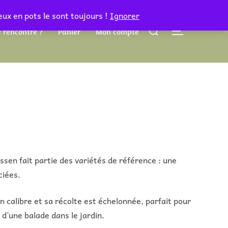
eux en pots le sont toujours !
Ignorer
Rechercher :
 rencontre ?
Panier
Mon compte
PERMUTER 
essen fait partie des variétés de référence : une
ciées.
on calibre et sa récolte est échelonnée, parfait pour
r d’une balade dans le jardin.