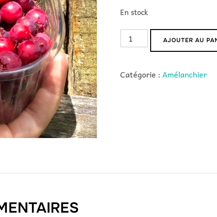
En stock
quantité
AJOUTER AU PA
de
Thiessen
Catégorie :
Amélanchier
MENTAIRES