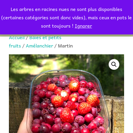
Aller
Les arbres en racines nues ne sont plus disponibles
au
Rechercher :
(certaines catégories sont donc vides), mais ceux en pots le
PERMUT
contenu
sont toujours !
Ignorer
Accueil
/
Baies et petits
fruits
/
Amélanchier
/ Martin