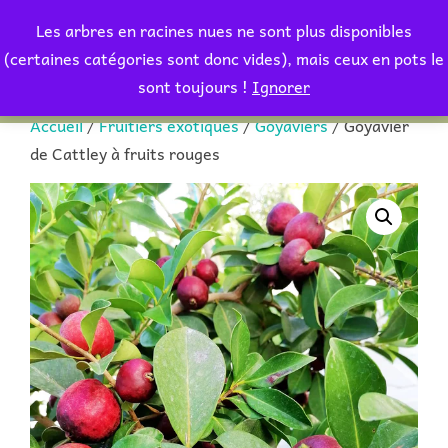
Aller
Les arbres en racines nues ne sont plus disponibles
au
Rechercher :
(certaines catégories sont donc vides), mais ceux en pots le
PERMUT
contenu
sont toujours !
Ignorer
Accueil
/
Fruitiers exotiques
/
Goyaviers
/ Goyavier
de Cattley à fruits rouges