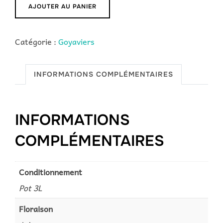
quantité
AJOUTER AU PANIER
de
Goyavier
Catégorie :
Goyaviers
de
Cattley
à
INFORMATIONS COMPLÉMENTAIRES
fruits
rouges
INFORMATIONS
COMPLÉMENTAIRES
Conditionnement
Pot 3L
Floraison