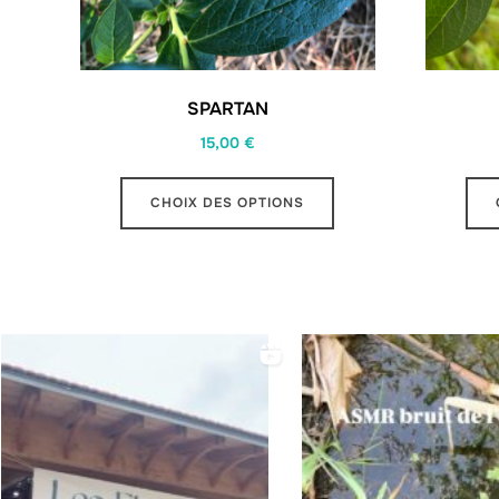
SPARTAN
15,00
€
Ce
CHOIX DES OPTIONS
produit
a
plusieurs
variations.
Les
options
peuvent
être
choisies
sur