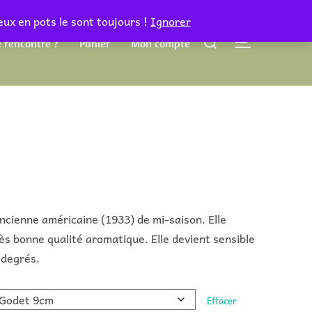
eux en pots le sont toujours !
Ignorer
Rechercher :
 rencontre ?
Panier
Mon compte
PERMUTER 
ncienne américaine (1933) de mi-saison. Elle
rès bonne qualité aromatique. Elle devient sensible
 degrés.
Effacer