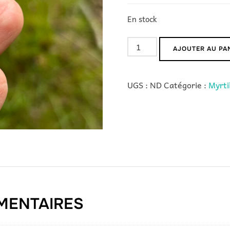
En stock
quantité
AJOUTER AU PA
de
Invanhoe
UGS :
ND
Catégorie :
Myrtil
MENTAIRES