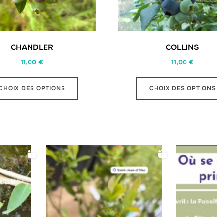
CHANDLER
COLLINS
11,00
€
11,00
€
Ce
CHOIX DES OPTIONS
CHOIX DES OPTIONS
produit
a
plusieurs
variations.
Les
options
peuvent
être
choisies
sur