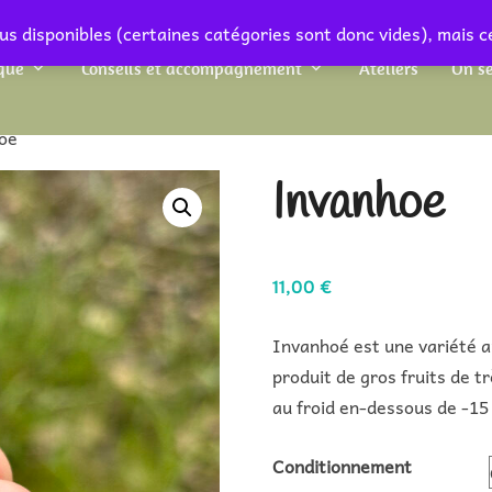
us disponibles (certaines catégories sont donc vides), mais c
que
Conseils et accompagnement
Ateliers
On se
oe
Invanhoe
11,00
€
Invanhoé est une variété a
produit de gros fruits de t
au froid en-dessous de -15
Conditionnement