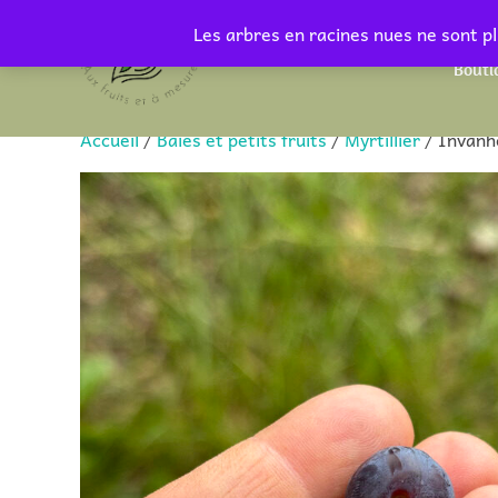
Aller
Les arbres en racines nues ne sont pl
au
Bouti
contenu
Accueil
/
Baies et petits fruits
/
Myrtillier
/ Invanh