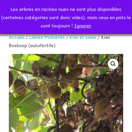
Aller
Les arbres en racines nues ne sont plus disponibles
au
Rechercher :
(certaines catégories sont donc vides), mais ceux en pots le
PERMUT
contenu
sont toujours !
Ignorer
Accueil
/
Lianes fruitières
/
Kiwi et kiwaï
/ Kiwi
Boskoop (autofertile)