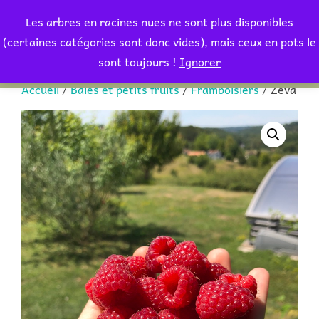
Aller
Les arbres en racines nues ne sont plus disponibles
au
Rechercher :
(certaines catégories sont donc vides), mais ceux en pots le
PERMUT
contenu
sont toujours !
Ignorer
Accueil
/
Baies et petits fruits
/
Framboisiers
/ Zeva