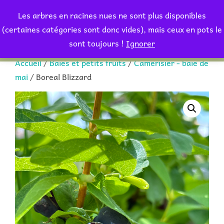
Aller
Les arbres en racines nues ne sont plus disponibles
au
Rechercher :
(certaines catégories sont donc vides), mais ceux en pots le
PERMUT
contenu
sont toujours !
Ignorer
Accueil
/
Baies et petits fruits
/
Camérisier - baie de
mai
/ Boreal Blizzard