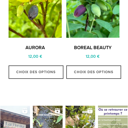
AURORA
BOREAL BEAUTY
12,00
€
12,00
€
CHOIX DES OPTIONS
CHOIX DES OPTIONS
Ce
Ce
produit
produit
a
a
plusieurs
plusieurs
variations.
variations.
Les
Les