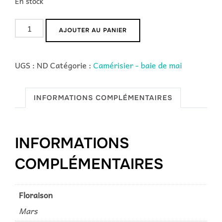
En stock
quantité
AJOUTER AU PANIER
de
Boreal
UGS :
ND
Catégorie :
Camérisier - baie de mai
Blizzard
INFORMATIONS COMPLÉMENTAIRES
INFORMATIONS
COMPLÉMENTAIRES
Floraison
Mars