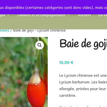
us disponibles (certaines catégories sont donc vides), mais c
que
Conseils et accompagnement
Ateliers
On se
 baies
/ Baie de goji – Lycium chinense
Baie de goj
10,00
€
Le Lycium chinense est une
Lycium barbarum. Les baies
allongée, prisées pour leu
carotène.