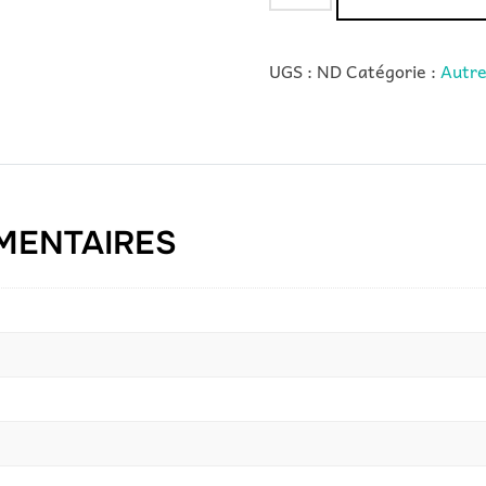
de
Baie
UGS :
ND
Catégorie :
Autre
de
goji
-
Lycium
chinense
MENTAIRES