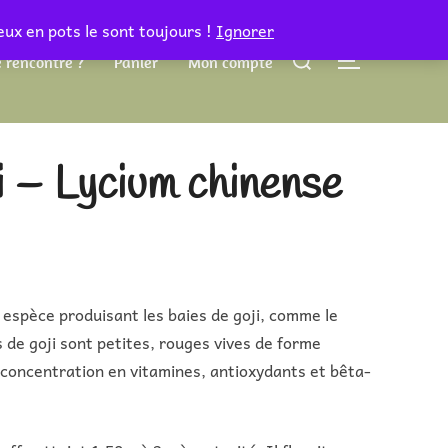
eux en pots le sont toujours !
Ignorer
Rechercher :
 rencontre ?
Panier
Mon compte
PERMUTER 
i – Lycium chinense
 espèce produisant les baies de goji, comme le
 de goji sont petites, rouges vives de forme
r concentration en vitamines, antioxydants et bêta-