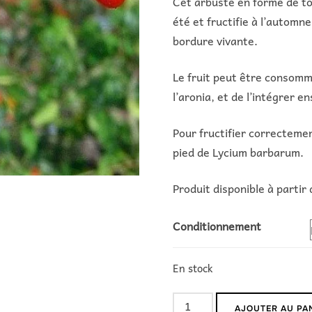
Cet arbuste en forme de tou
été et fructifie à l’automne
bordure vivante.
Le fruit peut être consommé
l’aronia, et de l’intégrer e
Pour fructifier correctemen
pied de Lycium barbarum.
Produit disponible à parti
Conditionnement
En stock
quantité
AJOUTER AU PA