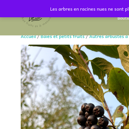
Aller
Les arbres en racines nues ne sont pl
au
Bouti
contenu
Accueil
/
Baies et petits fruits
/
Autres arbustes à