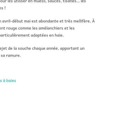
our les utiliser en muesli, sauces, tisanes… les
es !
in avril-début mai est abondante et très mellifère. À
ient rouge comme les amélanchiers et les
particulièrement adaptées en haie.
 rejet de la souche chaque année, apportant un
 sa ramure.
s à baies