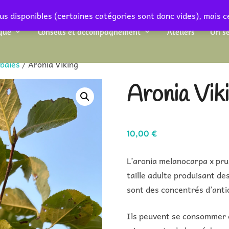
us disponibles (certaines catégories sont donc vides), mais c
que
Conseils et accompagnement
Ateliers
On se
 baies
/ Aronia Viking
Aronia Vik
10,00
€
L’aronia melanocarpa x prun
taille adulte produisant des
sont des concentrés d’anti
Ils peuvent se consommer c