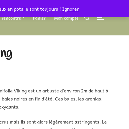
eux en pots le sont toujours !
Ignorer
Rechercher :
 rencontre ?
Panier
Mon compte
PERMUTER 
ing
ifolia Viking est un arbuste d’environ 2m de haut à
 baies noires en fin d’été. Ces baies, les aronias,
oxydants.
rus mais ils sont alors légèrement astringents. Le