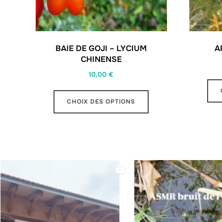
BAIE DE GOJI – LYCIUM
A
CHINENSE
10,00
€
Ce
CHOIX DES OPTIONS
produit
a
plusieurs
variations.
Les
options
peuvent
être
choisies