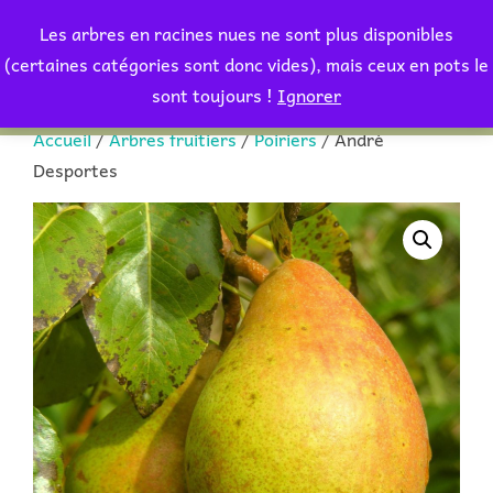
Aller
Les arbres en racines nues ne sont plus disponibles
au
Rechercher :
(certaines catégories sont donc vides), mais ceux en pots le
PERMUT
contenu
sont toujours !
Ignorer
Accueil
/
Arbres fruitiers
/
Poiriers
/ André
Desportes