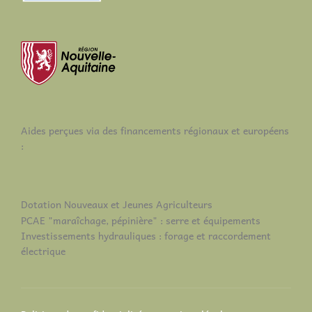
Aides perçues via des financements régionaux et européens
:
Dotation Nouveaux et Jeunes Agriculteurs
PCAE "maraîchage, pépinière" : serre et équipements
Investissements hydrauliques : forage et raccordement
électrique